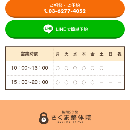
営業時間
月
火
水
木
金
土
日
祝
10：00〜13：00
○
○
○
○
○
○
－
－
15：00〜20：00
○
○
○
○
○
－
－
－