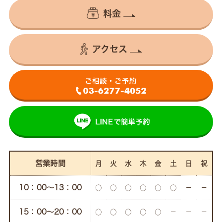
料金
アクセス
営業時間
月
火
水
木
金
土
日
祝
10：00〜13：00
○
○
○
○
○
○
－
－
15：00〜20：00
○
○
○
○
○
－
－
－