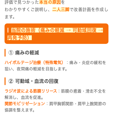
評価で見つかった
本当の原因
を
わかりやすくご説明し、
二人三脚
で改善計画を作成し
ます。
当院の施術（痛みの軽減 → 可動域回復 →
再発予防）
① 痛みの軽減
ハイボルテージ治療（特殊電気）
：痛み・炎症の緩和を
狙い、夜間痛の軽減を目指します。
② 可動域・血流の回復
ラジオ波による筋膜リリース
：筋膜の癒着・滑走不全を
解消し、血流を促進。
関節モビリゼーション
：肩甲胸郭関節・肩甲上腕関節の
協調を整えます。