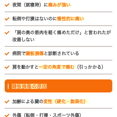
夜間（就寝時）に
痛みが強い
転倒や打撲はないのに
慢性的に痛い
「肩の奥の筋肉を軽く痛めただけ」と言われたが
改善しない
病院で
腱板損傷
と診断されている
肩を動かすと
一定の角度で痛む
（引っかかる）
腱板損傷の原因
加齢による腱の
変性（硬化・脆弱化）
外傷（転倒・打撲・スポーツ外傷）