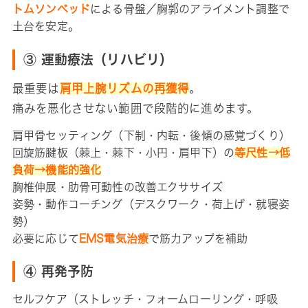
トムソンベッド
による骨盤／胸郭のアライメント調整で
土台を安定。
③ 運動療法（リハビリ）
最重要は
肩甲上腕リズムの再獲得
。
痛みを悪化させない範囲で段階的に進めます。
肩甲骨セッティング（下制・内転・後傾の感覚づくり）
回旋筋腱板（棘上・棘下・小円・肩甲下）の
等尺性→低
負荷→機能的強化
胸椎伸展・肋骨可動性の改善エクササイズ
姿勢・動作コーチング（デスクワーク・荷上げ・就寝姿
勢）
必要に応じて
EMS電気治療
で筋力アップを補助
④ 再発予防
セルフケア（ストレッチ・フォームローリング・呼吸