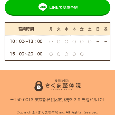
営業時間
月
火
水
木
金
土
日
祝
10：00〜13：00
○
○
○
○
○
○
－
－
15：00〜20：00
○
○
○
○
○
－
－
－
〒150-0013 東京都渋谷区恵比寿3-2-9 光陽ビル101
Copyright(c)
さくま整体院
inc. All Rights Reserved.