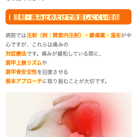
注射・痛み止めだけで改善しにくい理由
病院では
注射（例：関節内注射）・鎮痛薬・湿布
が中
心ですが、これらは痛みの
対症療法
です。痛みが緩和している間に、
肩甲上腕リズム
や
肩甲骨安定性
を回復させる
根本アプローチ
に取り組むことが大切です。