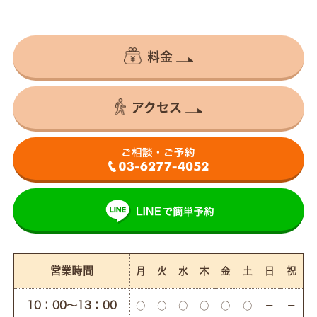
料金
アクセス
営業時間
月
火
水
木
金
土
日
祝
10：00〜13：00
○
○
○
○
○
○
－
－