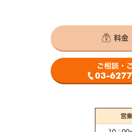
料金
営
10：00