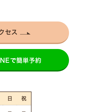
クセス
日
祝
－
－