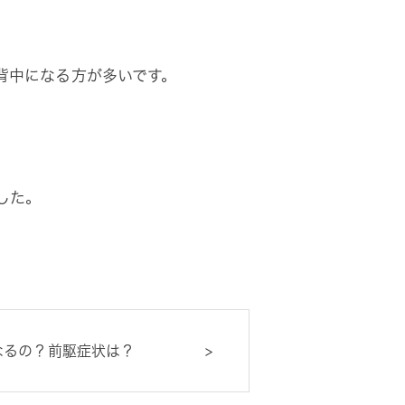
背中になる方が多いです。
。
した。
なるの？前駆症状は？