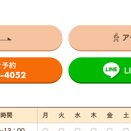
ア
業時間
月
火
水
木
金
土
〜13：00
○
○
○
○
○
○