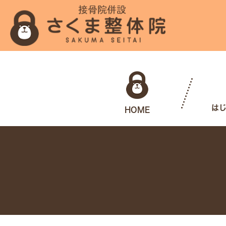
は
HOME