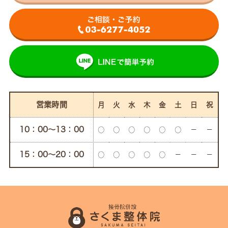
営業時間
月
火
水
木
金
土
日
祝
10：00〜13：00
○
○
○
○
○
○
－
－
15：00〜20：00
○
○
○
○
○
－
－
－