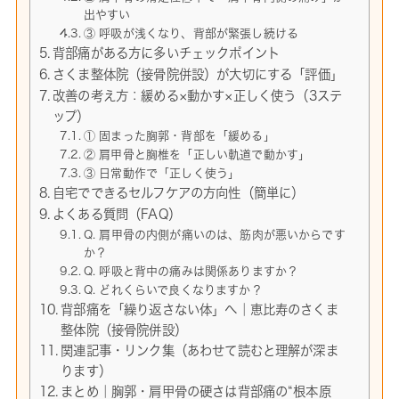
出やすい
③ 呼吸が浅くなり、背部が緊張し続ける
背部痛がある方に多いチェックポイント
さくま整体院（接骨院併設）が大切にする「評価」
改善の考え方：緩める×動かす×正しく使う（3ステ
ップ）
① 固まった胸郭・背部を「緩める」
② 肩甲骨と胸椎を「正しい軌道で動かす」
③ 日常動作で「正しく使う」
自宅でできるセルフケアの方向性（簡単に）
よくある質問（FAQ）
Q. 肩甲骨の内側が痛いのは、筋肉が悪いからです
か？
Q. 呼吸と背中の痛みは関係ありますか？
Q. どれくらいで良くなりますか？
背部痛を「繰り返さない体」へ｜恵比寿のさくま
整体院（接骨院併設）
関連記事・リンク集（あわせて読むと理解が深ま
ります）
まとめ｜胸郭・肩甲骨の硬さは背部痛の“根本原