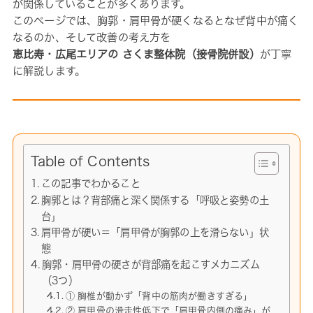
が関係していることが多くあります。
このページでは、胸郭・肩甲骨が硬くなるとなぜ背中が痛く
なるのか、そして改善の考え方を
恵比寿・広尾エリアの さくま整体院（接骨院併設）
が丁寧
に解説します。
Table of Contents
この記事でわかること
胸郭とは？背部痛と深く関係する「呼吸と姿勢の土
台」
肩甲骨が硬い＝「肩甲骨が胸郭の上を滑らない」状
態
胸郭・肩甲骨の硬さが背部痛を起こすメカニズム
（3つ）
① 胸椎が動かず「背中の筋肉が働きすぎる」
② 肩甲骨の滑走性低下で「肩甲骨内側の痛み」が