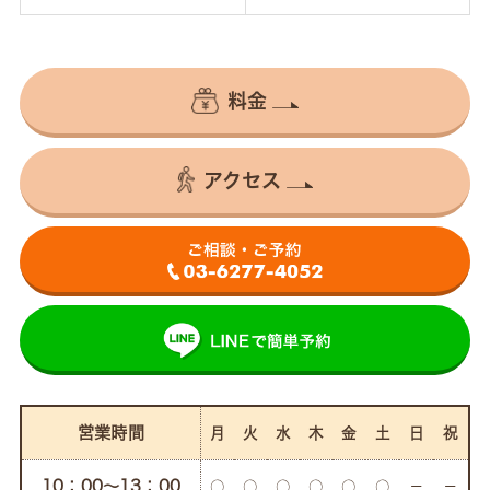
料金
アクセス
営業時間
月
火
水
木
金
土
日
祝
10：00〜13：00
○
○
○
○
○
○
－
－