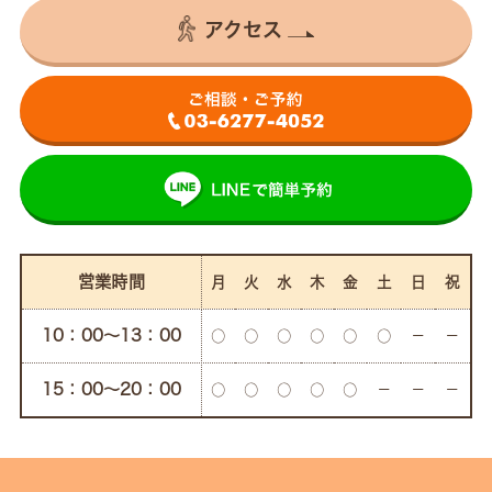
アクセス
営業時間
月
火
水
木
金
土
日
祝
10：00〜13：00
○
○
○
○
○
○
－
－
15：00〜20：00
○
○
○
○
○
－
－
－