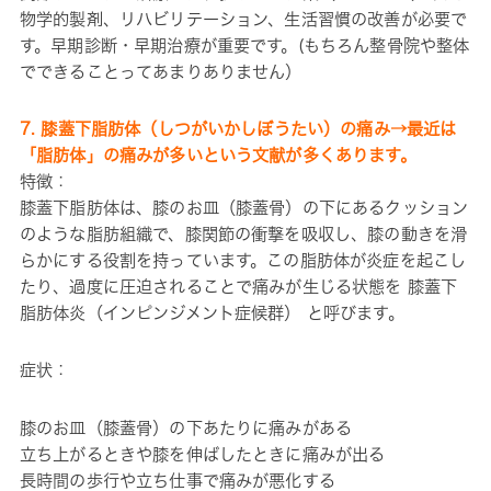
物学的製剤、リハビリテーション、生活習慣の改善が必要で
す。早期診断・早期治療が重要です。(もちろん整骨院や整体
でできることってあまりありません）
7. 膝蓋下脂肪体（しつがいかしぼうたい）の痛み→最近は
「脂肪体」の痛みが多いという文献が多くあります。
特徴：
膝蓋下脂肪体は、膝のお皿（膝蓋骨）の下にあるクッション
のような脂肪組織で、膝関節の衝撃を吸収し、膝の動きを滑
らかにする役割を持っています。この脂肪体が炎症を起こし
たり、過度に圧迫されることで痛みが生じる状態を 膝蓋下
脂肪体炎（インピンジメント症候群） と呼びます。
症状：
膝のお皿（膝蓋骨）の下あたりに痛みがある
立ち上がるときや膝を伸ばしたときに痛みが出る
長時間の歩行や立ち仕事で痛みが悪化する