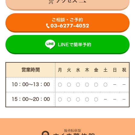
アクセス
営業時間
月
火
水
木
金
土
日
祝
10：00〜13：00
○
○
○
○
○
○
－
－
15：00〜20：00
○
○
○
○
○
－
－
－