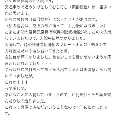
さくま整体院の佐久間です。
交通事故で遭うケガとしてむち打ち（頚部捻挫）が一番多い
かと思います。
私もむち打ち（頚部捻挫）になったことがあります。
（私の場合は、交通事故に遭って１カ月後になりました）
たまたま膝の脛骨高原骨折や肩の腱板損傷があったので入院
していましたので、入院中に見つかりました。
入院して、膝の脛骨高原骨折のプレート固定の手術をして１
カ月経過だいぶ落ち着いてきたとき、
急に首が痛くなりました。首を少しでも動かせないような痛
みとしびれとでした・・・
やっぱりむち打ちってあとから出てくるとは患者様からも聞
いていましたが。
これか！！！
って感じで。
幸いなことに入院していましたので、注射を打ったり薬を飲
んだりして治りました。
これって軽傷で済んだということなので本当に良かったで
す。