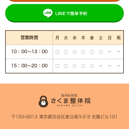
営業時間
月
火
水
木
金
土
日
祝
10：00〜13：00
○
○
○
○
○
○
－
－
15：00〜20：00
○
○
○
○
○
－
－
－
〒150-0013 東京都渋谷区恵比寿3-2-9 光陽ビル101