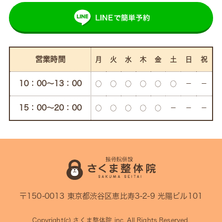
営業時間
月
火
水
木
金
土
日
祝
10：00〜13：00
○
○
○
○
○
○
－
－
15：00〜20：00
○
○
○
○
○
－
－
－
〒150-0013 東京都渋谷区恵比寿3-2-9 光陽ビル101
Copyright(c)
さくま整体院
inc. All Rights Reserved.