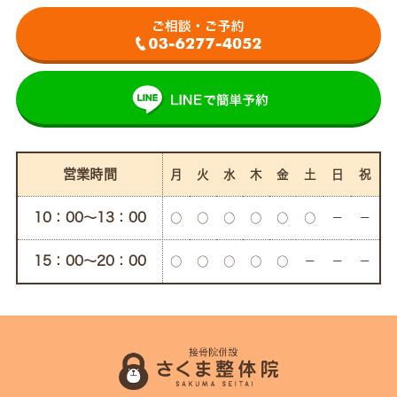
営業時間
月
火
水
木
金
土
日
祝
10：00〜13：00
○
○
○
○
○
○
－
－
15：00〜20：00
○
○
○
○
○
－
－
－