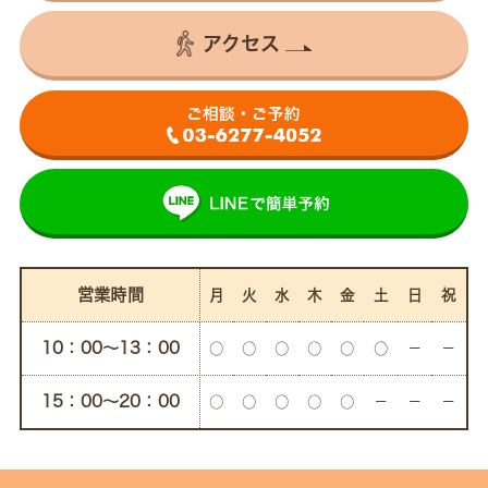
アクセス
営業時間
月
火
水
木
金
土
日
祝
10：00〜13：00
○
○
○
○
○
○
－
－
15：00〜20：00
○
○
○
○
○
－
－
－