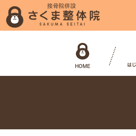
は
HOME