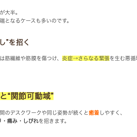
が大半。
端となるケースも多いのです。
し”を招く
は筋繊維や筋膜を傷つけ、
炎症→さらなる緊張
を生む悪循
と“関節可動域”
間のデスクワークや同じ姿勢が続くと
癒着
しやすく、
コリ・痛み・しびれ
を招きます。