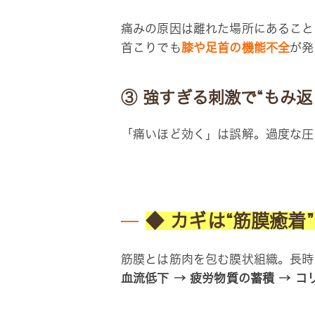
痛みの原因は離れた場所にあること
首こりでも
膝や足首の機能不全
が発
③ 強すぎる刺激で“もみ返
「痛いほど効く」は誤解。過度な圧
◆ カギは“筋膜癒着”
筋膜とは筋肉を包む膜状組織。長時
血流低下 → 疲労物質の蓄積 → 