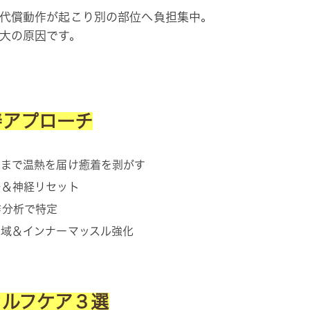
代償動作が起こり別の部位へ負担集中。
大の原因です。
善アプローチ
部まで温熱を届け癒着を剥がす
静＆神経リセット
作分析で特定
動域＆インナーマッスル強化
セルフケア３選