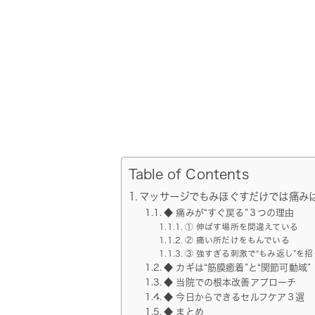
Table of Contents
マッサージでもみほぐすだけでは痛み
◆ 痛みが“すぐ戻る”３つの理由
① 伸ばす場所を間違えている
② 痛い所だけをもんでいる
③ 強すぎる刺激で“もみ返し”を招
◆ カギは“筋膜癒着”と“関節可動域”
◆ 当院での根本改善アプローチ
◆ 今日からできるセルフケア３選
◆ まとめ