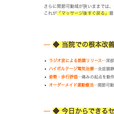
さらに関節可動域が狭いままでは、
これが
「マッサージ後すぐ戻る」
最
◆ 当院での根本改
ラジオ波による筋膜リリース
…深
ハイボルテージ電気治療
…炎症鎮
姿勢・歩行評価
…痛みの起点を動
オーダーメイド運動療法
…関節可
◆ 今日からできる