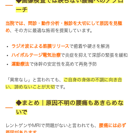
◆画像検査では映らない腰痛へのアプロ
ーチ
当院では、問診・動作分析・触診を大切にして原因を見極
め
、その方に最適な施術を提案しています。
ラジオ波による筋膜リリース
で癒着や硬さを解消
ハイボルテージ電気治療
で炎症を抑えて深部の緊張を緩和
運動療法
で体幹の安定性を高めて再発予防
「異常なし」と言われても、
ご自身の身体の不調に向き合
い、諦めないことが大切
です。
◆まとめ｜原因不明の腰痛もあきらめな
いで
レントゲンやMRIで問題がないと言われても、
腰痛には必ず
原因があります
。