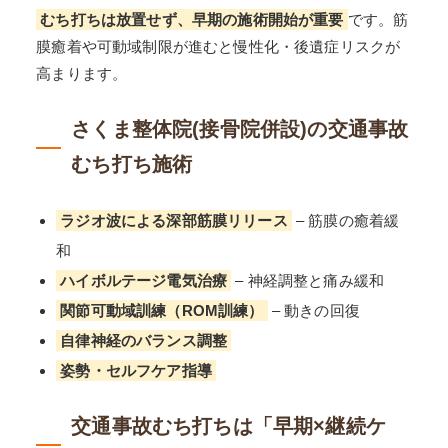
むち打ちは放置せず、早期の施術開始が重要
です。筋
膜癒着や可動域制限が進むと慢性化・後遺症リスクが
高まります。
さくま整体院(接骨院併設)の交通事故
むち打ち施術
ラジオ波による深部筋膜リリース
– 筋膜の癒着緩
和
ハイボルテージ電気治療
– 神経調整と痛み緩和
関節可動域訓練（ROM訓練）
– 動きの回復
自律神経のバランス調整
姿勢・セルフケア指導
交通事故むち打ちは「早期×継続ケ