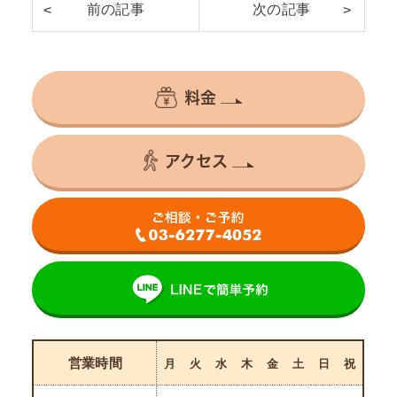
料金
アクセス
営業時間
月
火
水
木
金
土
日
祝