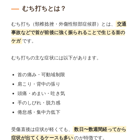
むち打ちとは？
むち打ち（頸椎捻挫・外傷性頸部症候群）とは、
交通
事故などで首が前後に強く振られることで生じる首の
ケガ
です。
むち打ちの主な症状には以下があります。
首の痛み・可動域制限
肩こり・背中の張り
頭痛・めまい・吐き気
手のしびれ・脱力感
倦怠感・集中力低下
受傷直後は症状が軽くても、
数日〜数週間経ってから
症状が出てくるケースも多い
のが特徴です。