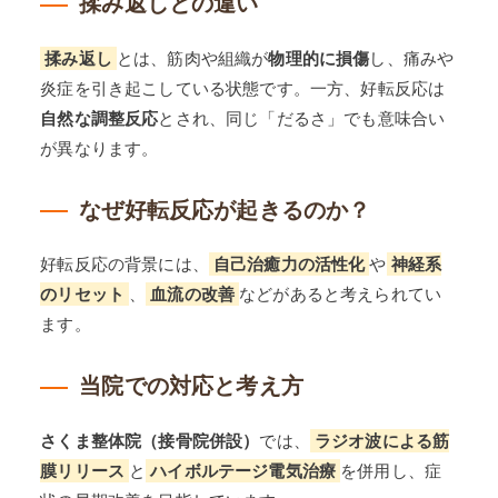
揉み返しとの違い
揉み返し
とは、筋肉や組織が
物理的に損傷
し、痛みや
炎症を引き起こしている状態です。一方、好転反応は
自然な調整反応
とされ、同じ「だるさ」でも意味合い
が異なります。
なぜ好転反応が起きるのか？
好転反応の背景には、
自己治癒力の活性化
や
神経系
のリセット
、
血流の改善
などがあると考えられてい
ます。
当院での対応と考え方
さくま整体院（接骨院併設）
では、
ラジオ波による筋
膜リリース
と
ハイボルテージ電気治療
を併用し、症