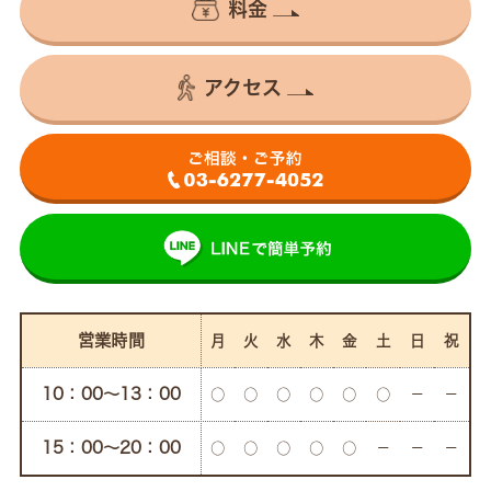
料金
アクセス
営業時間
月
火
水
木
金
土
日
祝
10：00〜13：00
○
○
○
○
○
○
－
－
15：00〜20：00
○
○
○
○
○
－
－
－