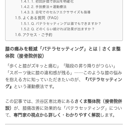
1. 初回評価で原因を明確化
2. 手技療法＋運動療法
3. 自宅でのセルフエクササイズも指導
よくある質問（FAQ）
Q. パテラセッティングは誰でもできますか？
Q. どのくらい続ければ効果が出ますか？
アクセス・ご予約
膝の痛みを軽減「パテラセッティング」とは｜さくま整
体院（接骨院併設）
「歩くと膝がズキッと痛む」「階段の昇り降りがつらい」
「スポーツ後に膝の違和感が残る」──このような膝の悩み
を抱える方に知っていただきたいのが、
『パテラセッティン
グ』
という運動療法です。
この記事では、渋谷区恵比寿にある
さくま整体院（接骨院併
設）
が、膝痛改善に効果的な「パテラセッティング」につい
て、
専門家の視点から詳しく・わかりやすく解説
します。