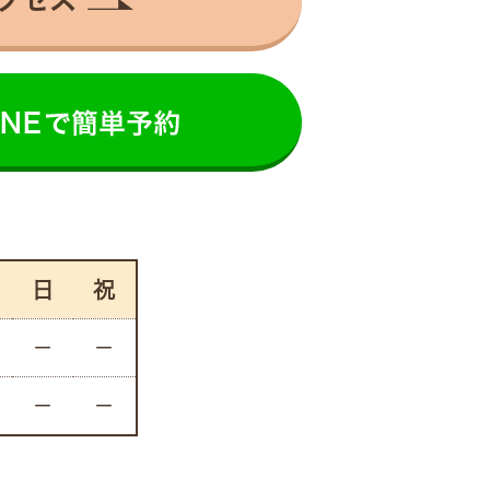
日
祝
－
－
－
－