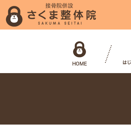
は
HOME