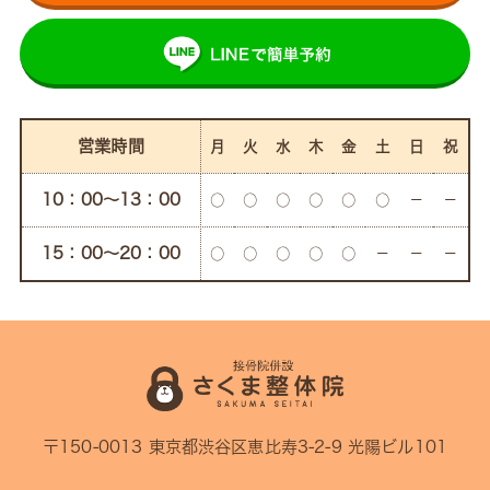
営業時間
月
火
水
木
金
土
日
祝
10：00〜13：00
○
○
○
○
○
○
－
－
15：00〜20：00
○
○
○
○
○
－
－
－
〒150-0013 東京都渋谷区恵比寿3-2-9 光陽ビル101